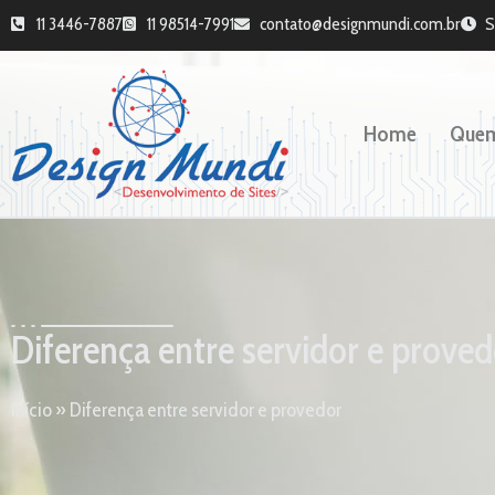
11 3446-7887
11 98514-7991
contato@designmundi.com.br
S
Home
Que
Diferença entre servidor e proved
Início
»
Diferença entre servidor e provedor