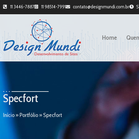
11 3446-7887
11 98514-7991
contato@designmundi.com.br
S
Home
Que
Specfort
Início
»
Portfólio
»
Specfort