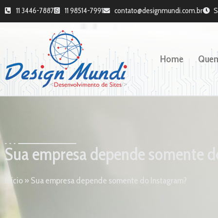
11 3446-7887
11 98514-7991
contato@designmundi.com.br
S
Home
Que
Sua empresa depende somente d
Início
»
Sua empresa depende somente do Instagram?