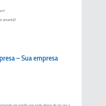
ram?
tir amanhã?
mpresa – Sua empresa
eformando um prédio que pode deixar de ser seu a